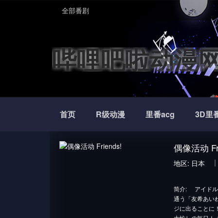
全部番剧
哔哩吧啦动漫
首页
R级动漫
里番acg
3D里
偶像活动 Fri
地区:
日本
简介:
アイドル
通う「友希あい
ジに出ることに
大忙しの毎日！