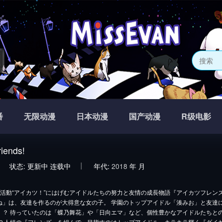
网
番
无限动漫
日本动漫
国产动漫
R级电影
ends!
状态:
更新中
连载中
年代:
2018
年
月
活動“アイカツ！”にはげむアイドルたちの努力と友情の成長物語『アイカツフレン
ね」は、友達を作るのが大得意な女の子。 学園のトップアイドル「湊みお」と友達に
！？ 待っていたのは「蝶乃舞花」や「日向エマ」など、個性豊かなアイドルたちと
 ２人組の『フレンズ』を組んで、目指すのはトップアイドル、キラキラ輝く『ダイヤ