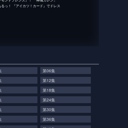
あるっ！ 『アイカツ！カード』でドレス
集
第06集
集
第12集
集
第18集
集
第24集
集
第30集
集
第36集