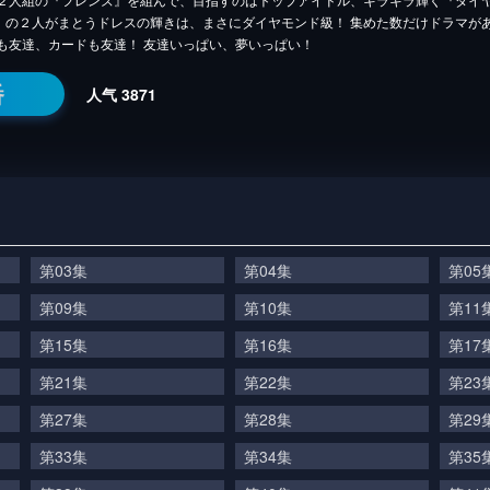
」の２人がまとうドレスの輝きは、まさにダイヤモンド級！ 集めた数だけドラマが
ンも友達、カードも友達！ 友達いっぱい、夢いっぱい！
番
人气
3871
第03集
第04集
第05
第09集
第10集
第11
第15集
第16集
第17
第21集
第22集
第23
第27集
第28集
第29
第33集
第34集
第35