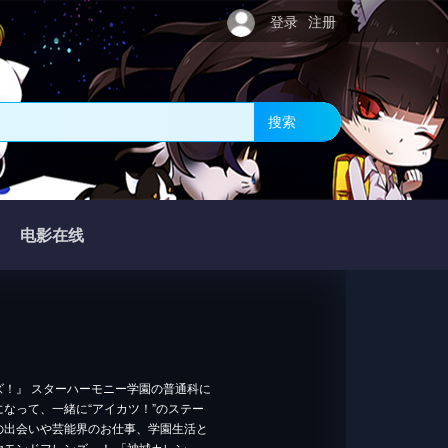
登录
注册
搜索
电影在线
ズ！』 スターハーモニー学園の普通科に
なって、一緒に“アイカツ！”のステー
の出会いや芸能界のお仕事、学園生活と
モンドフレンズ』！ 「神城カレン」