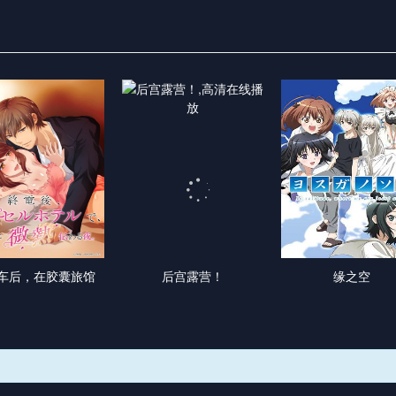
车后，在胶囊旅馆
后宫露营！
缘之空