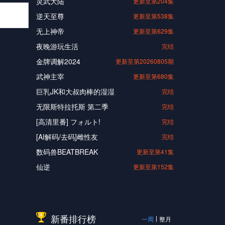
灵武大陆
更新至第204集
逆天至尊
更新至第538集
无上神帝
更新至第629集
夜晚游玩生活
完结
金牌调解2024
更新至第20260805期
武神主宰
更新至第680集
巨乳JK和大叔肉棒的湿湿
完结
无限斯特拉托斯 第二季
完结
[高清里番] フォルト!
完结
[AI解码/去码]雌性友
完结
数码兽BEATBREAK
更新至第41集
仙逆
更新至第152集
新番排行榜
一周
整月