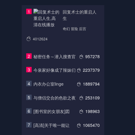
1
回复术士的重启人
生
奇幻 冒险 后宫
4012624
2
秘密任务～潜入搜查官
957278
3
今泉家好像成了辣妹们
2237379
4
内衣办公室linge
1889794
5
与僧侣交合的色欲之夜
253109
6
[图书室的女朋友]図
198963
7
[高清]关于唯一能让
1065470