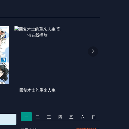

回复术士的重来人生
一
二
三
四
五
六
日