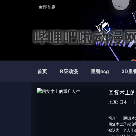
全部番剧
哔哩吧啦动漫
首页
R级动漫
里番acg
3D里
回复术士的
地区:
日本
简介:
《回复术
回复术士只有治
被认为一个人什
不依存别人就无