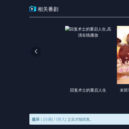
相关番剧

回复术士的重启人生
末班
提示：
[注册]
/
[登入]
之后才能回复。