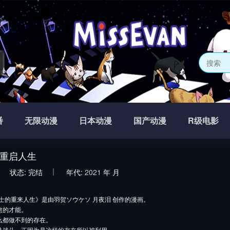
网
番
无限动漫
日本动漫
国产动漫
R级电影
重启人生
状态:
完结
年代:
2021
年
月
士的重来人生》是由羽贺ソウケソ 月夜泪 创作的漫画。
愈的才能。
么都做不到的存在。
法战斗，正因为是这样的存在所以被利用。