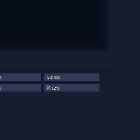
集
第06集
集
第12集