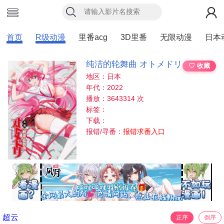
首页
R级动漫
里番acg
3D里番
无限动漫
日本
纯洁的轮舞曲 オトメドリ
♡ 收藏
地区：日本
年代：2022
播放：3643314 次
标签：
下载：
报错/寻番：
报错求番入口
超云
正序
倒序