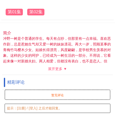
第01集
第02集
简介
冲野一树是个普通的学生。每天有点吵，但那里有一点幸福。喜欢恶
作剧，总是惹她生气却又爱一树的妹妹凛花。再大一岁，照顾某事的
青梅竹马樱木少女。姑娘长得漂亮，风度翩翩，是学校男生羡慕的对
象。这样的少女的呵护，已经成为一树生活的一部分。不用说，它看
起来像一对新婚夫妇。两人相爱，但都没有表白，也不是恋人。但
是，一树想，如果他一直这样下去，他会以情人的身份出去，最终结
展开更多 ▼
婚。你所要做的就是等待幸福来到这里。然而，如此微弱的感觉，却
被一树送来的一张DVD打破了…
精彩评论
暂无评论
提示：
[注册]
/
[登入]
之后才能回复。