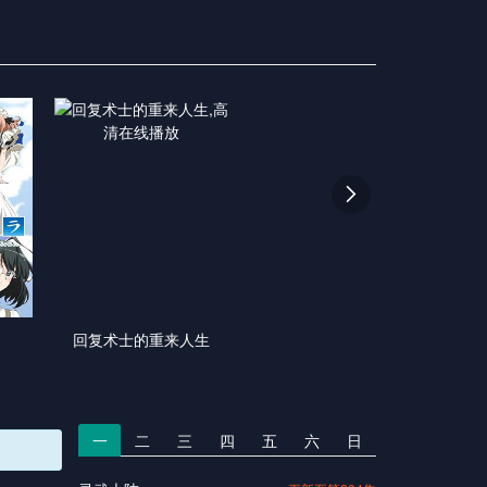

回复术士的重来人生
一
二
三
四
五
六
日