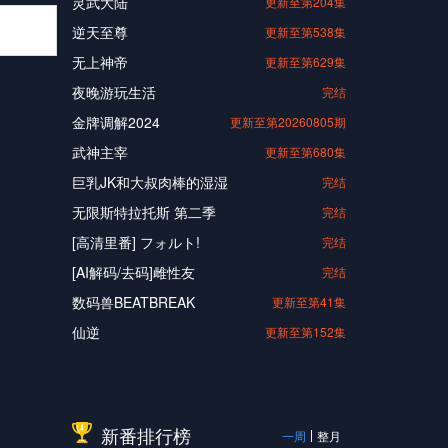
灵武大陆
更新至第204集
逆天至尊
更新至第538集
无上神帝
更新至第629集
夜晚游玩生活
完结
金牌调解2024
更新至第20260805期
武神主宰
更新至第680集
巨乳JK和大叔肉棒的湿湿
完结
无限斯特拉托斯 第二季
完结
[高清里番] フォルト!
完结
[AI解码/去码]雌性友
完结
数码兽BEATBREAK
更新至第41集
仙逆
更新至第152集
新番排行榜
一周
整月