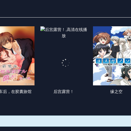
车后，在胶囊旅馆
后宫露营！
缘之空