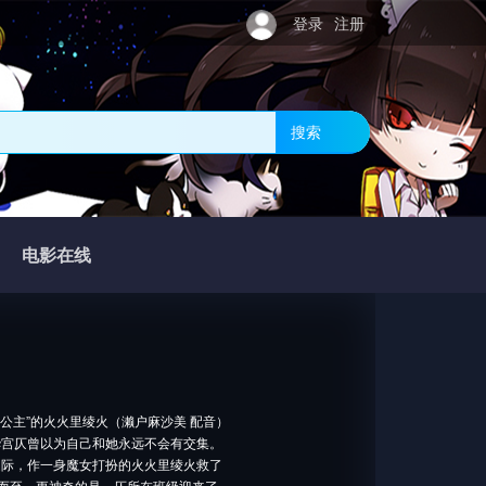
登录
注册
搜索
电影在线
主”的火火里绫火（濑户麻沙美 配音）
华宫仄曾以为自己和她永远不会有交集。
之际，作一身魔女打扮的火火里绫火救了
踵而至。更神奇的是，仄所在班级迎来了