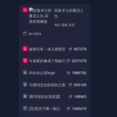
1
回复术士的重启人
生
奇幻 冒险 后宫
4012624
2
秘密任务～潜入搜查官
957278
3
今泉家好像成了辣妹们
2237379
4
内衣办公室linge
1889792
5
与僧侣交合的色欲之夜
253109
6
[图书室的女朋友]図
198963
7
[高清]关于唯一能让
1065470