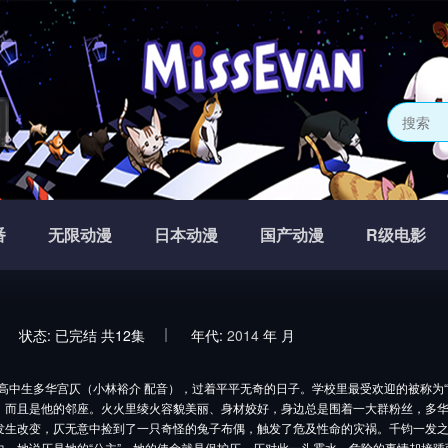
网
番
无限动漫
日本动漫
国产动漫
R级电影
状态:
已完结 共12集
年代:
2014
年
月
生多华宫仄（小林裕介 配音），过着平平无奇的日子。学校里最受欢迎的被称为“公
，而且是他的邻座。火火里绫火容貌美丽、身材姣好，身边总是围着一大群粉丝，多
发生改变，仄无意中捡到了一只奇怪的兔子布偶，触发了危及性命的灾祸。千钧一发
中，她说仄是她的“公主”，她的使命就是保护仄。仄对此一头雾水，危险的事情却接