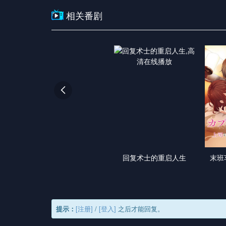
相关番剧

回复术士的重启人生
末班
提示：
[注册]
/
[登入]
之后才能回复。