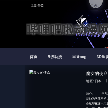
全部番剧
哔哩吧啦动漫
首页
R级动漫
里番acg
3D里
魔女的使命
地区:
日本
简介:
平凡高中
是他的同班同学
命运却在这一天
仄，在一片火海